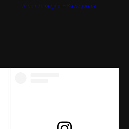
♬ sonido original – Katsegurapz