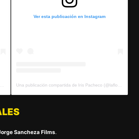
Ver esta publicación en Instagram
Una publicación compartida de Iris Pacheco (@laflordecanoabo)
Una publicación compartida de Iris Pacheco (@laflordecanoabo)
ALES
Jorge Sancheza Films
.