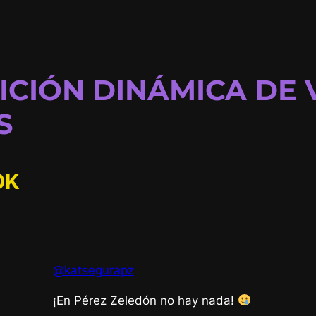
ICIÓN DINÁMICA DE 
S
OK
@katsegurapz
¡En Pérez Zeledón no hay nada!