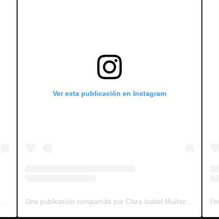
Ver esta publicación en Instagram
Una publicación compartida por Clara Isabel Muñoz | Editora de vídeos | Redactora (@claraisabel_ml)
Una publicación compartida por Clara Isabel Muñoz | Editora de vídeos | Redactora (@claraisabel_ml)